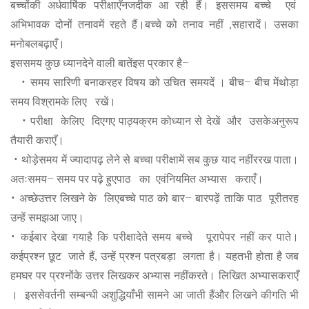
बच्चों
की
अर्धवार्षिक
परीक्षाएँ
नजदीक
आ
रही
हैं।
इस
समय
बच्चे
एवं
,
अभिभावक
दोनों
तनाव
में
रहते
हैं।
बच्चे
को
तनाव
नहीं
सहारा
दें।
उसका
मनोबल
बढ़ाएँ।
–
इस
समय
कुछ
ध्यान
देने
वाली
बातें
इस
प्रकार
है
•
–
समय
सारिणी
बनाकर
हर
विषय
को
उचित
समय
दें
।
बीच
बीच
में
थोड़ा
समय
विश्राम
के
लिए
रखें।
•
परीक्षा
के
लिए
दिए
गए
पाठ्यक्रम
को
ध्यान
से
देखें
और
उसके
अनुरूप
तैयारी
कराएँ।
•
थोड़े
समय
में
ज्यादा
पढ़
लेने
से
बच्चा
परीक्षा
में
सब
कुछ
याद
नहीं
ररख
पाता।
–
अतः
समय
समय
पर
पढ़े
हुए
पाठ
का
एवं
नियमित
अभ्यास
कराएँ।
•
–
अच्छे
उत्तर
लिखने
के
लिए
बच्चे
पाठ
को
बार
बार
पढ़ें
ताकि
पाठ
पूरी
तरह
उन्हें
समझ
आ
जाए।
•
कई
बार
देखा
गया
है
कि
परीक्षा
देते
समय
बच्चे
पूरा
पेपर
नहीं
कर
पाते।
,
कई
प्रश्न
छूट
जाते
हैं
उन्हें
प्रश्न
पत्र
बड़ा
लगता
है।
यह
तभी
होता
है
जब
हम
घर
पर
प्रश्नों
के
उत्तर
लिख
कर
अभ्यास
नहीं
करते।
लिखित
अभ्यास
कराएँ
।
इससे
वर्तनी
सम्बन्धी
अशुद्धियाँ
भी
सामने
आ
जाती
हैं
और
लिखने
की
गति
भी