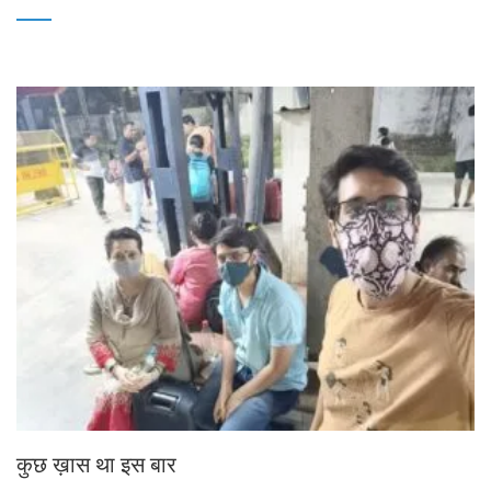
कुछ ख़ास था इस बार